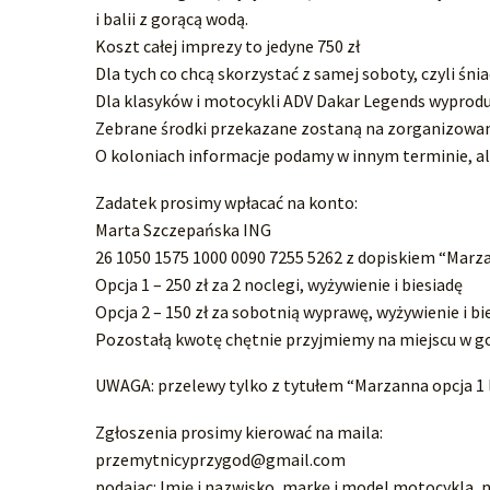
i balii z gorącą wodą.
Koszt całej imprezy to jedyne 750 zł
Dla tych co chcą skorzystać z samej soboty, czyli śnia
Dla klasyków i motocykli ADV Dakar Legends wyprodu
Zebrane środki przekazane zostaną na zorganizowa
O koloniach informacje podamy w innym terminie, ale
Zadatek prosimy wpłacać na konto:
Marta Szczepańska ING
26 1050 1575 1000 0090 7255 5262 z dopiskiem “Marza
Opcja 1 – 250 zł za 2 noclegi, wyżywienie i biesiadę
Opcja 2 – 150 zł za sobotnią wyprawę, wyżywienie i bi
Pozostałą kwotę chętnie przyjmiemy na miejscu w g
UWAGA: przelewy tylko z tytułem “Marzanna opcja 1 l
Zgłoszenia prosimy kierować na maila:
przemytnicyprzygod@gmail.com
podając: Imię i nazwisko, markę i model motocykla, 