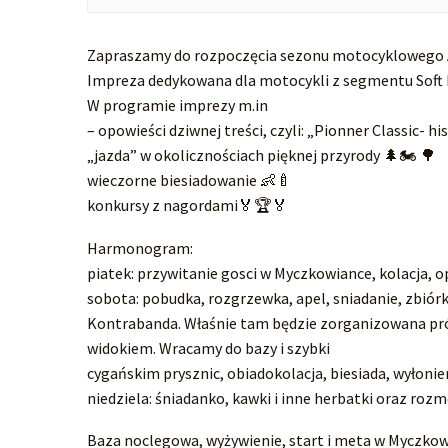
Zapraszamy do rozpoczęcia sezonu motocyklowego AD
Impreza dedykowana dla motocykli z segmentu Soft
W programie imprezy m.in
– opowieści dziwnej treści, czyli: „Pionner Classic- h
„jazda” w okolicznościach pięknej przyrody 🌲🏍️ 🌳
wieczorne biesiadowanie 👶🍼
konkursy z nagordami🏅🏆🏅
Harmonogram:
piatek: przywitanie gosci w Myczkowiance, kolacja, op
sobota: pobudka, rozgrzewka, apel, sniadanie, zbió
Kontrabanda. Właśnie tam będzie zorganizowana prób
widokiem. Wracamy do bazy i szybki
cygańskim prysznic, obiadokolacja, biesiada, wyłoni
niedziela: śniadanko, kawki i inne herbatki oraz ro
Baza noclegowa, wyżywienie, start i meta w Myczkowi