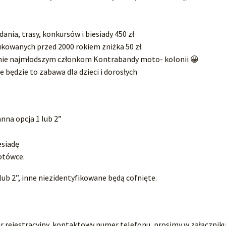
dania, trasy, konkursów i biesiady 450 zł
kowanych przed 2000 rokiem zniżka 50 zł.
nie najmłodszym członkom Kontrabandy moto- kolonii 😀
 będzie to zabawa dla dzieci i dorosłych
nna opcja 1 lub 2”
esiadę
otówce.
ub 2”, inne niezidentyfikowane będą cofnięte.
nr rejestracyjny, kontaktowy numer telefonu, prosimy w załącznik