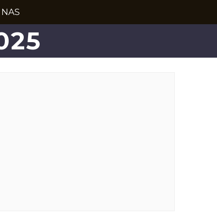
 NAS
025