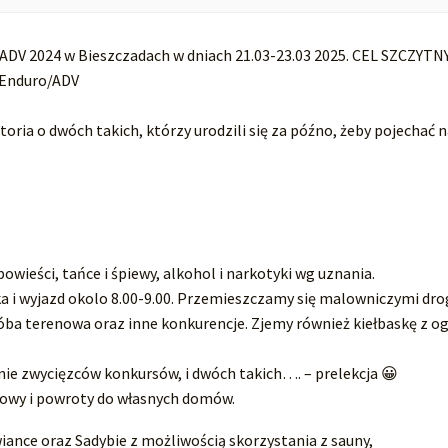
V 2024 w Bieszczadach w dniach 21.03-23.03 2025. CEL SZCZYTNY
 Enduro/ADV
istoria o dwóch takich, którzy urodzili się za późno, żeby pojechać 
owieści, tańce i śpiewy, alkohol i narkotyki wg uznania.
rka i wyjazd okolo 8.00-9.00. Przemieszczamy się malowniczymi dr
a terenowa oraz inne konkurencje. Zjemy również kiełbaskę z og
enie zwycięzców konkursów, i dwóch takich…. – prelekcja 😀
zmowy i powroty do własnych domów.
ance oraz Sadybie z możliwością skorzystania z sauny,