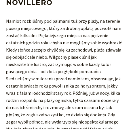
NOVILLERO
Namiot rozbiliśmy pod palmami tuż przy plaży, na terenie
posesji miejscowego, który za drobną opłatą pozwolił nam
zostać kilka dni. Piękniejszego miejsca na spędzenie
ostatnich godzin roku chyba nie mogliśmy sobie wyobrazić.
Kiedy słońce zaczęło chylić się ku zachodowi, plaża zdawała
się odbijać całe niebo. Wilgotny piasek lśnił jak
nieskazitelne lustro, zatrzymując w sobie każdy kolor
gasnącego dnia – od złota po głęboki pomarańcz.
Siedzieliśmy w milczeniu przed namiotem, obserwując, jak
ostatnie światło roku powoli znika za horyzontem, jakby
wraz z falami odchodził stary rok. Później, już w nocy, kilka
rodzin rozpaliło na plaży ogniska, tylko czasami docierały
do nas ich śmiechy i rozmowy, ale szum oceanu był tak
głośny, że zagłuszał wszystko, co działo się dookoła. Gdy
zegar wybił północ, nie wydarzyło się nic spektakularnego.