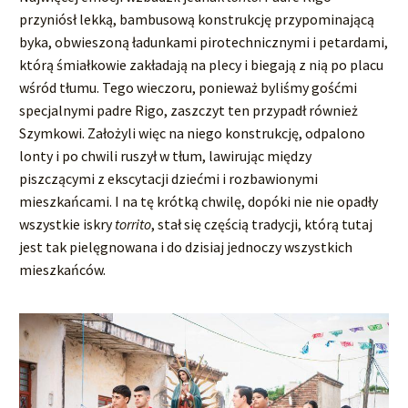
przyniósł lekką, bambusową konstrukcję przypominającą
byka, obwieszoną ładunkami pirotechnicznymi i petardami,
którą śmiałkowie zakładają na plecy i biegają z nią po placu
wśród tłumu. Tego wieczoru, ponieważ byliśmy gośćmi
specjalnymi padre Rigo, zaszczyt ten przypadł również
Szymkowi. Założyli więc na niego konstrukcję, odpalono
lonty i po chwili ruszył w tłum, lawirując między
piszczącymi z ekscytacji dziećmi i rozbawionymi
mieszkańcami. I na tę krótką chwilę, dopóki nie nie opadły
wszystkie iskry
torrito
, stał się częścią tradycji, którą tutaj
jest tak pielęgnowana i do dzisiaj jednoczy wszystkich
mieszkańców.