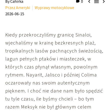



By Cahirka
0
Przez Ameryki
Wyprawy motocyklowe
2026-06-15
Kiedy przekroczyliśmy granicę Sinaloi,
wjechaliśmy w krainę bezkresnych plaż,
tropikalnych lasów pachnących świeżością,
lagun pełnych ptaków i miasteczek, w
których czas płynął własnym, powolnym
rytmem. Nayarit, Jalisco i później Colima
oczarowały nas swoim autentycznym
pięknem. I choć nie dane nam było spędzić
tu tyle czasu, ile byśmy chcieli – bo tym
razem Meksyk nie był głównym celem