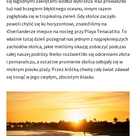
się łagodnymi zakrętami wzdłuż wybrzeża. Raz prowadziła
tuż nad brzegiem błękitnego oceanu, innym razem
zagłębiała się w tropikalną zieleń. Gdy słońce zaczęło
powoli chylić się ku horyzontowi, znaleźliśmy na
iOverlanderze miejsce na nocleg przy Playa Tenacatita. To
właśnie tutaj dzień pożegnał nas jednym z najpiękniejszych
zachodów słońca, jakie mieliśmy okazję zobaczyć podczas
całej naszej podróży. Niebo rozświetliło się odcieniami złota
i pomarańczu, a ostatnie promienie słońca odbijały się w
mokrym piasku plaży. Przez krótką chwilę cały świat zdawał
się tonąć w jego ciepłym, złocistym blasku.