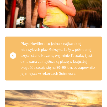
Playa Novillero to jedna z najbardziej
niezwykłych plaż Meksyku. Leży w północnej
części stanu Nayarit, w gminie Tecuala, i jest
uznawana za najdłuższą plażę w kraju. Jej
długość szacuje się na 80–90 km, co zapewniło
jej miejsce w rekordach Guinnessa.