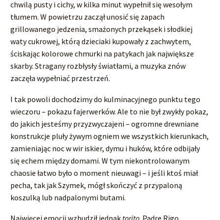
chwilą pusty i cichy, w kilka minut wypełnił się wesołym
tłumem. W powietrzu zaczął unosić się zapach
grillowanego jedzenia, smażonych przekąsek i słodkiej
waty cukrowej, którą dzieciaki kupowały z zachwytem,
ściskając kolorowe chmurki na patykach jak największe
skarby. Stragany rozbłysły światłami, a muzyka znów
zaczęła wypełniać przestrzeń.
I tak powoli dochodzimy do kulminacyjnego punktu tego
wieczoru – pokazu fajerwerków. Ale to nie był zwykły pokaz,
do jakich jesteśmy przyzwyczajeni – ogromne drewniane
konstrukcje pluły żywym ogniem we wszystkich kierunkach,
zamieniając noc w wir iskier, dymu i huków, które odbijały
się echem między domami. W tym niekontrolowanym
chaosie łatwo było o moment nieuwagi – i jeśli ktoś miał
pecha, tak jak Szymek, mógł skończyć z przypaloną
koszulką lub nadpalonymi butami.
Najwięcej emocji wzbudził jednak
torito
. Padre Rigo