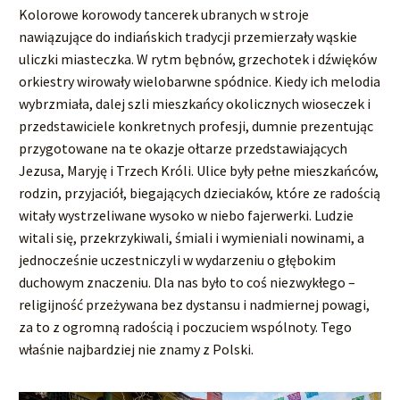
Kolorowe korowody tancerek ubranych w stroje
nawiązujące do indiańskich tradycji przemierzały wąskie
uliczki miasteczka. W rytm bębnów, grzechotek i dźwięków
orkiestry wirowały wielobarwne spódnice. Kiedy ich melodia
wybrzmiała, dalej szli mieszkańcy okolicznych wioseczek i
przedstawiciele konkretnych profesji, dumnie prezentując
przygotowane na te okazje ołtarze przedstawiających
Jezusa, Maryję i Trzech Króli. Ulice były pełne mieszkańców,
rodzin, przyjaciół, biegających dzieciaków, które ze radością
witały wystrzeliwane wysoko w niebo fajerwerki. Ludzie
witali się, przekrzykiwali, śmiali i wymieniali nowinami, a
jednocześnie uczestniczyli w wydarzeniu o głębokim
duchowym znaczeniu. Dla nas było to coś niezwykłego –
religijność przeżywana bez dystansu i nadmiernej powagi,
za to z ogromną radością i poczuciem wspólnoty. Tego
właśnie najbardziej nie znamy z Polski.