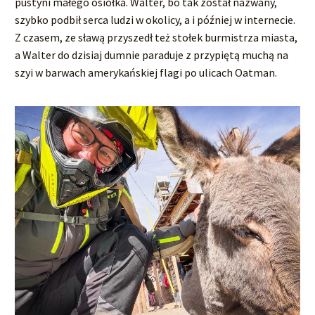
pustyni małego osiołka. Walter, bo tak został nazwany,
szybko podbił serca ludzi w okolicy, a i później w internecie.
Z czasem, ze sławą przyszedł też stołek burmistrza miasta,
a Walter do dzisiaj dumnie paraduje z przypiętą muchą na
szyi w barwach amerykańskiej flagi po ulicach Oatman.