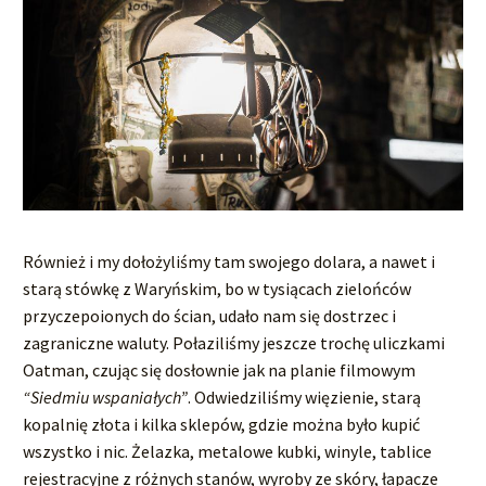
Również i my dołożyliśmy tam swojego dolara, a nawet i
starą stówkę z Waryńskim, bo w tysiącach zielońców
przyczepoionych do ścian, udało nam się dostrzec i
zagraniczne waluty. Połaziliśmy jeszcze trochę uliczkami
Oatman, czując się dosłownie jak na planie filmowym
“Siedmiu wspaniałych”
. Odwiedziliśmy więzienie, starą
kopalnię złota i kilka sklepów, gdzie można było kupić
wszystko i nic. Żelazka, metalowe kubki, winyle, tablice
rejestracyjne z różnych stanów, wyroby ze skóry, łapacze