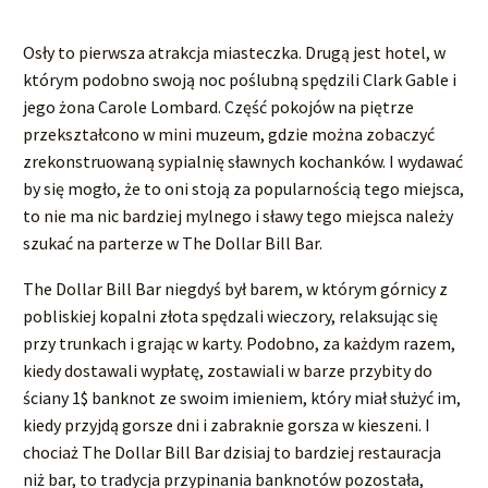
Osły to pierwsza atrakcja miasteczka. Drugą jest hotel, w
którym podobno swoją noc poślubną spędzili Clark Gable i
jego żona Carole Lombard. Część pokojów na piętrze
przekształcono w mini muzeum, gdzie można zobaczyć
zrekonstruowaną sypialnię sławnych kochanków. I wydawać
by się mogło, że to oni stoją za popularnością tego miejsca,
to nie ma nic bardziej mylnego i sławy tego miejsca należy
szukać na parterze w The Dollar Bill Bar.
The Dollar Bill Bar niegdyś był barem, w którym górnicy z
pobliskiej kopalni złota spędzali wieczory, relaksując się
przy trunkach i grając w karty. Podobno, za każdym razem,
kiedy dostawali wypłatę, zostawiali w barze przybity do
ściany 1$ banknot ze swoim imieniem, który miał służyć im,
kiedy przyjdą gorsze dni i zabraknie gorsza w kieszeni. I
chociaż The Dollar Bill Bar dzisiaj to bardziej restauracja
niż bar, to tradycja przypinania banknotów pozostała,