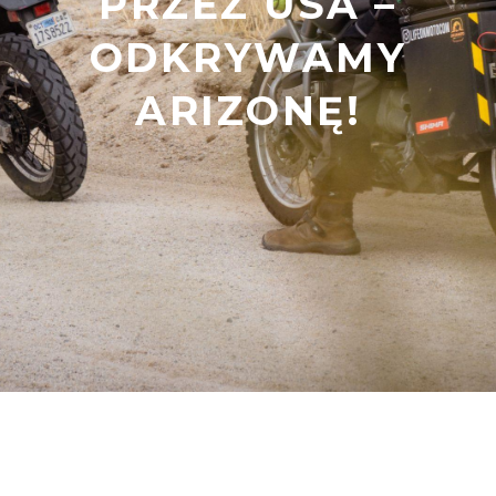
PRZEZ USA –
ODKRYWAMY
ARIZONĘ!