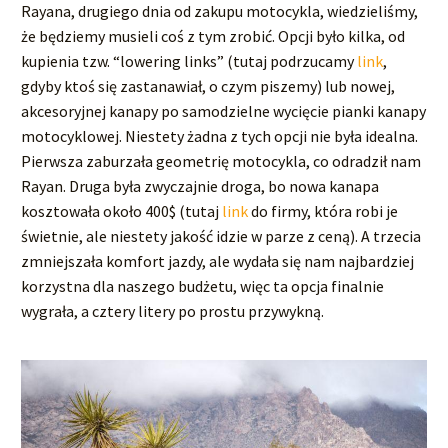
Rayana, drugiego dnia od zakupu motocykla, wiedzieliśmy,
że będziemy musieli coś z tym zrobić. Opcji było kilka, od
kupienia tzw. “lowering links” (tutaj podrzucamy
link
,
gdyby ktoś się zastanawiał, o czym piszemy) lub nowej,
akcesoryjnej kanapy po samodzielne wycięcie pianki kanapy
motocyklowej. Niestety żadna z tych opcji nie była idealna.
Pierwsza zaburzała geometrię motocykla, co odradził nam
Rayan. Druga była zwyczajnie droga, bo nowa kanapa
kosztowała około 400$ (tutaj
link
do firmy, która robi je
świetnie, ale niestety jakość idzie w parze z ceną). A trzecia
zmniejszała komfort jazdy, ale wydała się nam najbardziej
korzystna dla naszego budżetu, więc ta opcja finalnie
wygrała, a cztery litery po prostu przywykną.