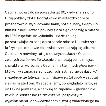
Oatman powstało na początku lat XX, kiedy znaleziono
tutaj pokłady złota. Początkowo miasteczko dobrze
prosperowało, wybudowano bank, hotele, bary, sklepy. Po
kilkudziesięciu latach pokłady złota się skończyły, a miasto
do 1960 zupełnie się wyludniło. Ludzie zniknęli,
pozostawiając za sobą opustoszałe miasto i… zwierzęta,
których potomkowie do dzisiaj przechadzają się ulicami
Oatman. A mówimy tutaj o sławnych osłach z Oatman,
zwanych też
burros
. To właśnie one nadają temu miejscu
charakteru i wyróżniają Oatman na tle innych
ghost town
,
których w Stanach Zjednoczonych jest naprawdę dużo.
– A
słyszeliście, że tutejszym burmistrzem został osioł?
– zapytał
się nas nagle Tom. My zdębieliśmy, bo wyglądało na to, że
on tak na poważnie, a nam się to zupełnie w głowach nie
mieściło. Widząc nasze zmieszanie, pospieszył z
wyjaśnieniami i opowiedział nam historię znalezionego na