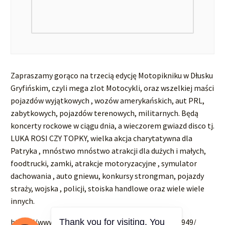
Zapraszamy gorąco na trzecią edycję Motopikniku w Dłusku
Gryfińskim, czyli mega zlot Motocykli, oraz wszelkiej maści
pojazdów wyjątkowych , wozów amerykańskich, aut PRL,
zabytkowych, pojazdów terenowych, militarnych. Będą
koncerty rockowe w ciągu dnia, a wieczorem gwiazd disco tj.
LUKA ROSI CZY TOPKY, wielka akcja charytatywna dla
Patryka , mnóstwo mnóstwo atrakcji dla dużych i małych,
foodtrucki, zamki, atrakcje motoryzacyjne , symulator
dachowania , auto gniewu, konkursy strongman, pojazdy
straży, wojska , policji, stoiska handlowe oraz wiele wiele
innych.
Thank you for visiting. You
https://www.facebook.com/events/921077549570949/