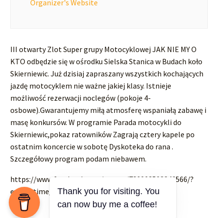
Organizer's Website
III otwarty Zlot Super grupy Motocyklowej JAK NIE MY O
KTO odbędzie się w ośrodku Sielska Stanica w Budach koło
Skierniewic. Już dzisiaj zapraszany wszystkich kochających
jazdę motocyklem nie ważne jakiej klasy. Istnieje
możliwość rezerwacji noclegów (pokoje 4-
osbowe).Gwarantujemy miłą atmosferę wspaniałą zabawę i
masę konkursów. W programie Parada motocykli do
Skierniewic,pokaz ratowników Zagrają cztery kapele po
ostatnim koncercie w sobotę Dyskoteka do rana .
Szczegółowy program podam niebawem.
https://www.facebook.com/events/730903502246566/?
Thank you for visiting. You
event_time_id=730903515579898
can now buy me a coffee!