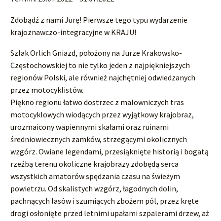
Zdobądź z nami Jurę! Pierwsze tego typu wydarzenie
krajoznawczo-integracyjne w KRAJU!
Szlak Orlich Gniazd, położony na Jurze Krakowsko-
Częstochowskiej to nie tylko jeden z najpiękniejszych
regionów Polski, ale również najchętniej odwiedzanych
przez motocyklistów.
Piękno regionu łatwo dostrzec z malowniczych tras
motocyklowych wiodących przez wyjątkowy krajobraz,
urozmaicony wapiennymi skałami oraz ruinami
średniowiecznych zamków, strzegącymi okolicznych
wzgórz. Owiane legendami, przesiąknięte historią i bogatą
rzeźbą terenu okoliczne krajobrazy zdobędą serca
wszystkich amatorów spędzania czasu na świeżym
powietrzu. Od skalistych wzgórz, łagodnych dolin,
pachnących lasów i szumiących zbożem pól, przez kręte
drogi osłonięte przed letnimi upałami szpalerami drzew, aż