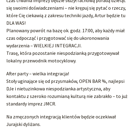
czas trwania imprezy będzie służył fachową poradą dzieląc
się swoimi doświadczeniami – nie krępuj się pytać o rzeczy,
które Cię ciekawią z zakresu techniki jazdy, Artur będzie tu
DLA WAS!
Planowany powrót na bazę ok. godz. 17:00, aby każdy miał
czas odpocząć i przygotować się do ukoronowania
wydarzenia – WIELKIEJ INTEGRACJI.
Trasę, która pozostanie niespodzianką przygotowywał
lokalny przewodnik motocyklowy.
After party – wielka integracja!
Stoły uginające się od przysmaków, OPEN BAR %, najlepsi
DJe i nietuzinkowa niespodzianka artystyczna, aby
kontaktu z szeroko rozumianą kulturą nie zabrakło – to już
standardy imprez JMCR.
Na zmęczonych integracją klientów będzie oczekiwał
Jurajski dyliżans.