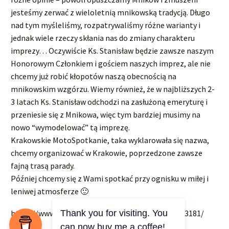
jesteśmy zerwać z wieloletnią mnikowską tradycją. Długo
nad tym myśleliśmy, rozpatrywaliśmy różne warianty i
jednak wiele rzeczy skłania nas do zmiany charakteru
imprezy… Oczywiście Ks. Stanisław będzie zawsze naszym
Honorowym Członkiem i gościem naszych imprez, ale nie
chcemy już robić kłopotów naszą obecnością na
mnikowskim wzgórzu. Wiemy również, że w najbliższych 2-
3 latach Ks. Stanisław odchodzi na zasłużoną emeryturę i
przeniesie się z Mnikowa, więc tym bardziej musimy na
nowo “wymodelować” tą imprezę.
Krakowskie MotoSpotkanie, taka wyklarowała się nazwa,
chcemy organizować w Krakowie, poprzedzone zawsze
fajną trasą parady.
Później chcemy się z Wami spotkać przy ognisku w miłej i
leniwej atmosferze 🙂
https://www.facebook.com/events/1107283099953181/
Thank you for visiting. You
can now buy me a coffee!