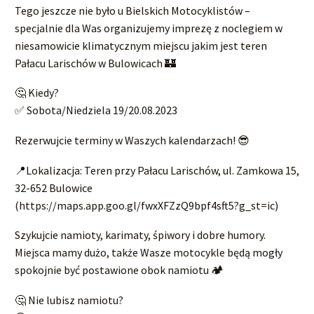
Tego jeszcze nie było u Bielskich Motocyklistów –
specjalnie dla Was organizujemy imprezę z noclegiem w
niesamowicie klimatycznym miejscu jakim jest teren
Pałacu Larischów w Bulowicach 🏰
🤔 Kiedy?
✅ Sobota/Niedziela 19/20.08.2023
Rezerwujcie terminy w Waszych kalendarzach! 😎
📍Lokalizacja: Teren przy Pałacu Larischów, ul. Zamkowa 15,
32-652 Bulowice
(https://maps.app.goo.gl/fwxXFZzQ9bpf4sft5?g_st=ic)
Szykujcie namioty, karimaty, śpiwory i dobre humory.
Miejsca mamy dużo, także Wasze motocykle będą mogły
spokojnie być postawione obok namiotu 🏕️
🤔 Nie lubisz namiotu?