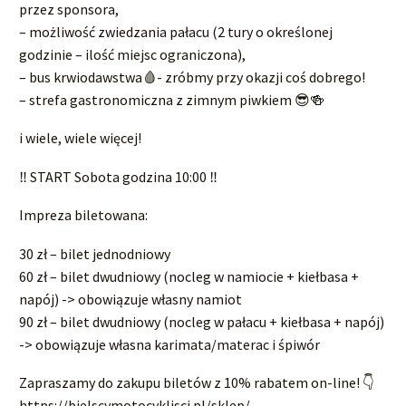
przez sponsora,
– możliwość zwiedzania pałacu (2 tury o określonej
godzinie – ilość miejsc ograniczona),
– bus krwiodawstwa🩸- zróbmy przy okazji coś dobrego!
– strefa gastronomiczna z zimnym piwkiem 😎🍻
i wiele, wiele więcej!
‼️ START Sobota godzina 10:00 ‼️
Impreza biletowana:
30 zł – bilet jednodniowy
60 zł – bilet dwudniowy (nocleg w namiocie + kiełbasa +
napój) -> obowiązuje własny namiot
90 zł – bilet dwudniowy (nocleg w pałacu + kiełbasa + napój)
-> obowiązuje własna karimata/materac i śpiwór
Zapraszamy do zakupu biletów z 10% rabatem on-line! 👇
https://bielscymotocyklisci.pl/sklep/