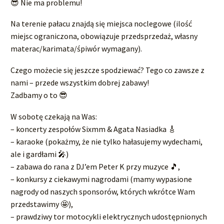
😎 Nie ma problemu!
Na terenie pałacu znajdą się miejsca noclegowe (ilość
miejsc ograniczona, obowiązuje przedsprzedaż, własny
materac/karimata/śpiwór wymagany).
Czego możecie się jeszcze spodziewać? Tego co zawsze z
nami – przede wszystkim dobrej zabawy!
Zadbamy o to 😎
W sobotę czekają na Was:
– koncerty zespołów Sixmm & Agata Nasiadka 🎸
– karaoke (pokażmy, że nie tylko hałasujemy wydechami,
ale i gardłami 🎤)
– zabawa do rana z DJ’em Peter K przy muzyce 🎵,
– konkursy z ciekawymi nagrodami (mamy wypasione
nagrody od naszych sponsorów, których wkrótce Wam
przedstawimy 🤩),
– prawdziwy tor motocykli elektrycznych udostępnionych