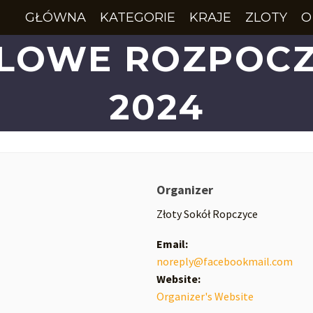
GŁÓWNA
KATEGORIE
KRAJE
ZLOTY
O
LOWE ROZPOCZĘ
2024
Organizer
Złoty Sokół Ropczyce
Email:
noreply@facebookmail.com
Website:
Organizer's Website