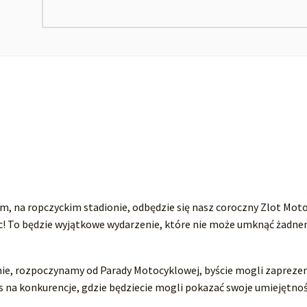
, na ropczyckim stadionie, odbędzie się nasz coroczny Zlot Mot
c! To będzie wyjątkowe wydarzenie, które nie może umknąć żadn
nie, rozpoczynamy od Parady Motocyklowej, byście mogli zapreze
 na konkurencje, gdzie będziecie mogli pokazać swoje umiejętnośc