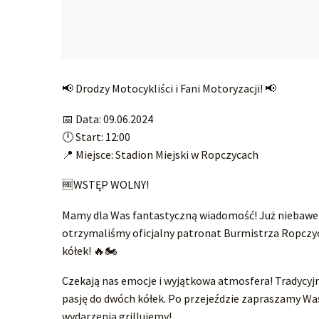
📢 Drodzy Motocykliści i Fani Motoryzacji! 📢
📅 Data: 09.06.2024
🕛 Start: 12:00
📍 Miejsce: Stadion Miejski w Ropczycach
🆓WSTĘP WOLNY!
Mamy dla Was fantastyczną wiadomość! Już niebawem
otrzymaliśmy oficjalny patronat Burmistrza Ropczy
kółek! 🔥🏍️
Czekają nas emocje i wyjątkowa atmosfera! Tradycyj
pasję do dwóch kółek. Po przejeździe zapraszamy Was
wydarzenia grillujemy!