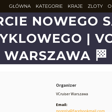
GŁÓWNA
KATEGORIE
KRAJE
ZLOTY
O
CIE NOWEGO 
YKLOWEGO | VC
WARSZAWA 🏁
Organizer
VCruiser Warszawa
Email:
noreply@facebookmail.com