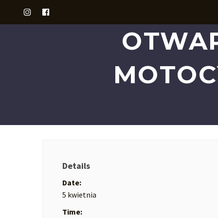
OTWAR
MOTOC
Details
Date:
5 kwietnia
Time: