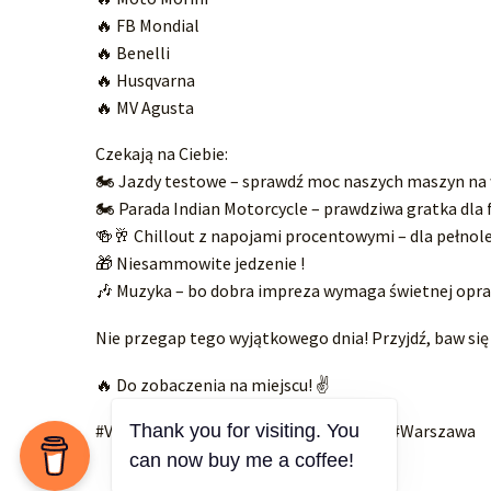
🔥 FB Mondial
🔥 Benelli
🔥 Husqvarna
🔥 MV Agusta
Czekają na Ciebie:
🏍️ Jazdy testowe – sprawdź moc naszych maszyn na 
🏍️ Parada Indian Motorcycle – prawdziwa gratka dla 
🍻🥂 Chillout z napojami procentowymi – dla pełnole
🎁 Niesammowite jedzenie !
🎶 Muzyka – bo dobra impreza wymaga świetnej opra
Nie przegap tego wyjątkowego dnia! Przyjdź, baw się 
🔥 Do zobaczenia na miejscu! ✌️
Thank you for visiting. You
#VCruiser #OtwarcieSalonu #Motocykle #Warszawa
can now buy me a coffee!