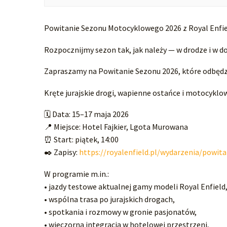
Powitanie Sezonu Motocyklowego 2026 z Royal Enfi
Rozpocznijmy sezon tak, jak należy — w drodze i w 
Zapraszamy na Powitanie Sezonu 2026, które odbędzi
Kręte jurajskie drogi, wapienne ostańce i motocyklo
🗓️ Data: 15–17 maja 2026
📍 Miejsce: Hotel Fajkier, Lgota Murowana
⏰ Start: piątek, 14:00
✒️ Zapisy:
https://royalenfield.pl/wydarzenia/powit
W programie m.in.:
• jazdy testowe aktualnej gamy modeli Royal Enfield
• wspólna trasa po jurajskich drogach,
• spotkania i rozmowy w gronie pasjonatów,
• wieczorna integracja w hotelowej przestrzeni,