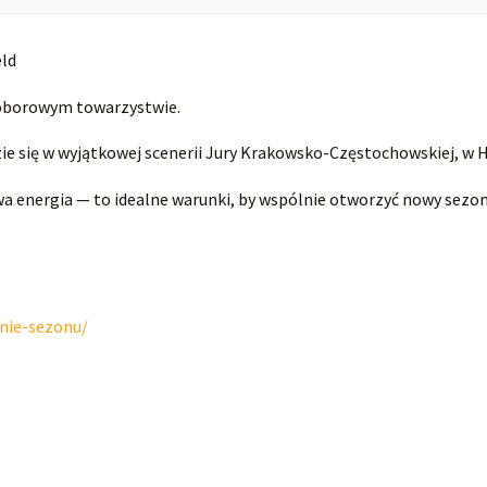
eld
doborowym towarzystwie.
e się w wyjątkowej scenerii Jury Krakowsko-Częstochowskiej, w H
wa energia — to idealne warunki, by wspólnie otworzyć nowy sezon
anie-sezonu/
,