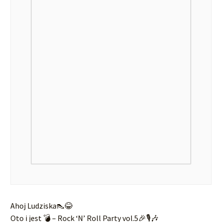
Ahoj Ludziska👠😂
Oto i jest 💣 – Rock ‘N’ Roll Party vol.5🎉🎙🎶