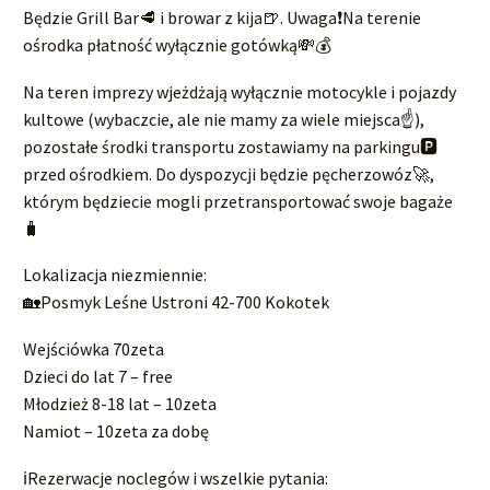
Będzie Grill Bar🥩 i browar z kija🍺. Uwaga❗Na terenie
ośrodka płatność wyłącznie gotówką💸💰
Na teren imprezy wjeżdżają wyłącznie motocykle i pojazdy
kultowe (wybaczcie, ale nie mamy za wiele miejsca☝),
pozostałe środki transportu zostawiamy na parkingu🅿️
przed ośrodkiem. Do dyspozycji będzie pęcherzowóz🚀,
którym będziecie mogli przetransportować swoje bagaże
🧳
Lokalizacja niezmiennie:
🏡Posmyk Leśne Ustroni 42-700 Kokotek
Wejściówka 70zeta
Dzieci do lat 7 – free
Młodzież 8-18 lat – 10zeta
Namiot – 10zeta za dobę
ℹRezerwacje noclegów i wszelkie pytania: