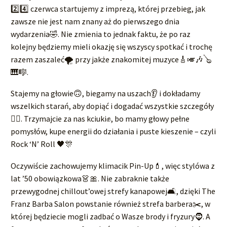
2️⃣4️⃣ czerwca startujemy z imprezą, której przebieg, jak
zawsze nie jest nam znany aż do pierwszego dnia
wydarzenia🤣. Nie zmienia to jednak faktu, że po raz
kolejny będziemy mieli okazję się wszyscy spotkać i trochę
razem zaszaleć🌪 przy jakże znakomitej muzyce🎸🎺🎶🪕
🎹🎼.
Stajemy na głowie🙃, biegamy na uszach👂 i dokładamy
wszelkich starań, aby dopiąć i dogadać wszystkie szczegóły
🧞‍♂️. Trzymajcie za nas kciuki✊, bo mamy głowy pełne
pomysłów, kupe energii do działania i puste kieszenie – czyli
Rock ‘N’ Roll 🖤🎊
Oczywiście zachowujemy klimacik Pin-Up💄, więc stylówa z
lat ’50 obowiązkowa👗🎀. Nie zabraknie także
przewygodnej chillout’owej strefy kanapowej🛋, dzięki The
Franz Barba Salon powstanie również strefa barbera✂️, w
której będziecie mogli zadbać o Wasze brody i fryzury🧔. A