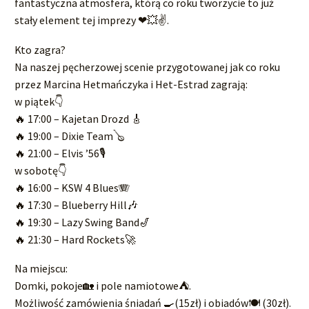
fantastyczna atmosfera, którą co roku tworzycie to już
stały element tej imprezy ❤💥✌.
Kto zagra?
Na naszej pęcherzowej scenie przygotowanej jak co roku
przez Marcina Hetmańczyka i Het-Estrad zagrają:
w piątek👇
🔥 17:00 – Kajetan Drozd 🎸
🔥 19:00 – Dixie Team🪕
🔥 21:00 – Elvis ’56🎙
w sobotę👇
🔥 16:00 – KSW 4 Blues🪗
🔥 17:30 – Blueberry Hill🎶
🔥 19:30 – Lazy Swing Band🎷
🔥 21:30 – Hard Rockets🚀
Na miejscu:
Domki, pokoje🏡 i pole namiotowe⛺.
Możliwość zamówienia śniadań 🍳(15zł) i obiadów🍽 (30zł).