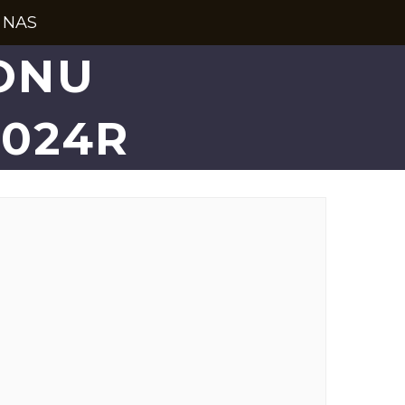
 NAS
ONU
024R