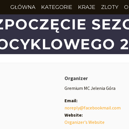
GŁÓWNA
KATEGORIE
KRAJE
ZLOTY
O
ZPOCZĘCIE SEZ
OCYKLOWEGO 2
Organizer
Gremium MC Jelenia Góra
Email:
noreply@facebookmail.com
Website:
Organizer's Website