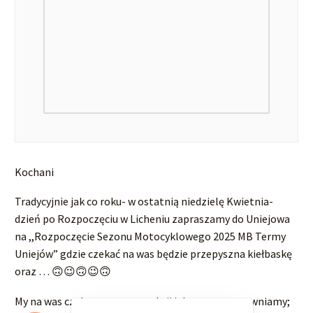
Kochani
Tradycyjnie jak co roku- w ostatnią niedzielę Kwietnia-
dzień po Rozpoczęciu w Licheniu zapraszamy do Uniejowa
na ,,Rozpoczęcie Sezonu Motocyklowego 2025 MB Termy
Uniejów” gdzie czekać na was będzie przepyszna kiełbaskę
oraz … 🙃😉🙃😉🙃
My na was czekamy- moc atrakcji jak zawsze zapewniamy;