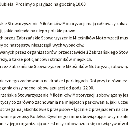
 Dubiela! Prosimy o przyjazd na godzinę 10.00.
skie Stowarzyszenie Miłośników Motoryzacji mają całkowity zaka
, jakie nakłada na niego polskie prawo.
h przez Zabrzańskie Stowarzyszenie Miłośników Motoryzacji musz
sy od następstw nieszczęśliwych wypadków.
awanych przez organizatorów: przedstawicieli Zabrzańskiego Stowa
y, a także policjantów i strażników miejskich.
zez Zabrzańskie Stowarzyszenie Miłośników Motoryzacji obowiązu
piecznego zachowania na drodze i parkingach. Dotyczy to również 
gania ciszy nocnej obowiązującej od godz. 22:00.
brzańskie Stowarzyszenie Miłośników Motoryzacji zobowiązany je
otyczy to zarówno zachowania na miejscach parkowania, jak i ucz
strzegania jakichkolwiek przepisów – łącznie z przejazdem na cze
owanie przepisy Kodeksu Cywilnego i inne obowiązujące w tym zakr
zane z jego organizacją uczestnicy zobowiązują się rozwiązywać w 