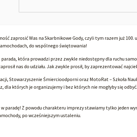
ość zaprosić Was na Skarbnikowe Gody, czyli tym razem już 100.
w samochodach, do wspólnego świętowania!
na parada, która prowadzi przez zwykle niedostępny dla ruchu sam
 zaprosił nas do udziału. Jak zwykle prosił, by zaprezentować najc
cji, Stowarzyszenie Śmiercioodporni oraz MotoRat – Szkoła Nauk
z, dla których je organizujemy i bez których nie mogłyby się odb
ę w paradę! Z powodu charakteru imprezy stawiamy tylko jeden 
mochody, po wcześniejszym ustaleniu.