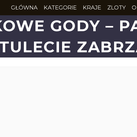
GŁÓWNA
KATEGORIE
KRAJE
ZLOTY
O
KOWE GODY – P
TULECIE ZABR