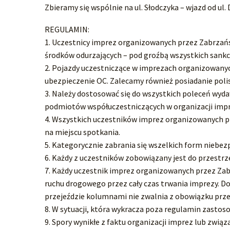
Zbieramy się wspólnie na ul. Słodczyka – wjazd od ul.
REGULAMIN:
1. Uczestnicy imprez organizowanych przez Zabrzań
środków odurzających – pod groźbą wszystkich sankcji
2. Pojazdy uczestniczące w imprezach organizowanyc
ubezpieczenie OC. Zalecamy również posiadanie poli
3. Należy dostosować się do wszystkich poleceń wyd
podmiotów współuczestniczących w organizacji imprez
4. Wszystkich uczestników imprez organizowanych pr
na miejscu spotkania.
5. Kategorycznie zabrania się wszelkich form niebez
6. Każdy z uczestników zobowiązany jest do przestrze
7. Każdy uczestnik imprez organizowanych przez Za
ruchu drogowego przez cały czas trwania imprezy. D
przejeździe kolumnami nie zwalnia z obowiązku prze
8. W sytuacji, która wykracza poza regulamin zastos
9. Spory wynikłe z faktu organizacji imprez lub zwią