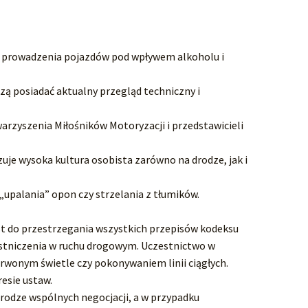
z prowadzenia pojazdów pod wpływem alkoholu i
ą posiadać aktualny przegląd techniczny i
rzyszenia Miłośników Motoryzacji i przedstawicieli
je wysoka kultura osobista zarówno na drodze, jak i
„upalania” opon czy strzelania z tłumików.
st do przestrzegania wszystkich przepisów kodeksu
estniczenia w ruchu drogowym. Uczestnictwo w
rwonym świetle czy pokonywaniem linii ciągłych.
esie ustaw.
drodze wspólnych negocjacji, a w przypadku