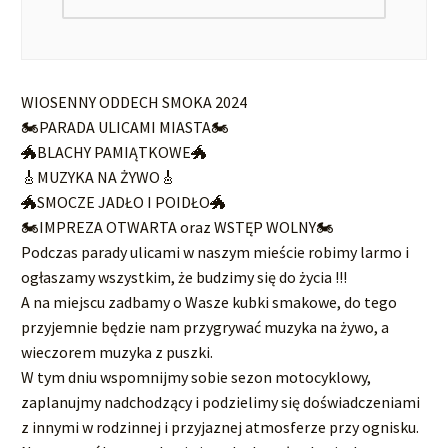
WIOSENNY ODDECH SMOKA 2024
🏍️PARADA ULICAMI MIASTA🏍️
🐲BLACHY PAMIĄTKOWE🐲
🎸MUZYKA NA ŻYWO🎸
🐲SMOCZE JADŁO I POIDŁO🐲
🏍️IMPREZA OTWARTA oraz WSTĘP WOLNY🏍️
Podczas parady ulicami w naszym mieście robimy larmo i
ogłaszamy wszystkim, że budzimy się do życia !!!
A na miejscu zadbamy o Wasze kubki smakowe, do tego
przyjemnie będzie nam przygrywać muzyka na żywo, a
wieczorem muzyka z puszki.
W tym dniu wspomnijmy sobie sezon motocyklowy,
zaplanujmy nadchodzący i podzielimy się doświadczeniami
z innymi w rodzinnej i przyjaznej atmosferze przy ognisku.