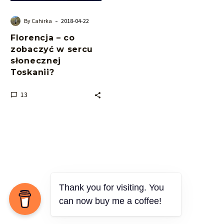
Toskanii?
-
By Cahirka
2018-04-22
Florencja – co
zobaczyć w sercu
słonecznej
Toskanii?
13
Thank you for visiting. You
can now buy me a coffee!