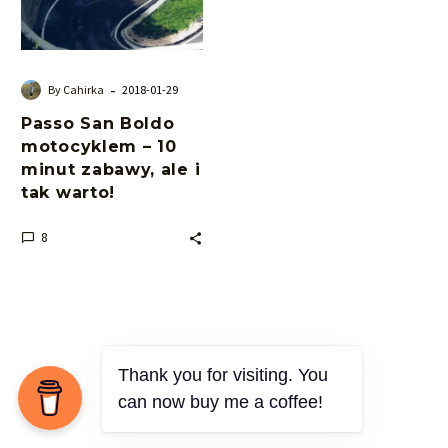
10
minut
zabawy,
ale
-
By Cahirka
2018-01-29
i
Passo San Boldo
tak
motocyklem – 10
warto!
minut zabawy, ale i
tak warto!
8
Thank you for visiting. You
can now buy me a coffee!