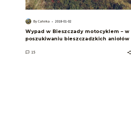
-
By Cahirka
2018-01-02
Wypad w Bieszczady motocyklem – w
poszukiwaniu bieszczadzkich aniołów
15