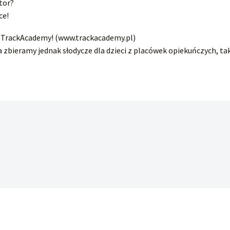
tor?
ce!
 z TrackAcademy! (www.trackacademy.pl)
a zbieramy jednak słodycze dla dzieci z placówek opiekuńczych, ta