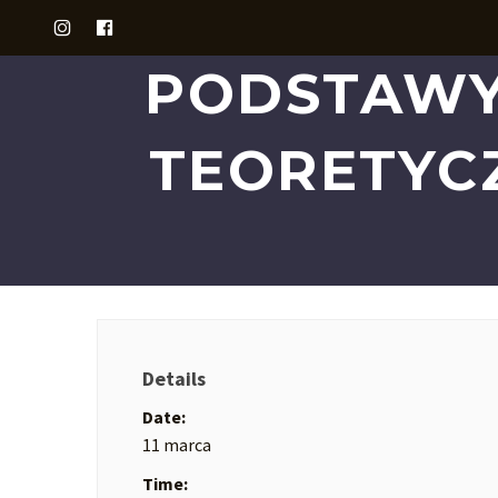
PODSTAWY
TEORETYC
Details
Date:
11 marca
Time: