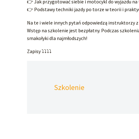
👉 Jak przygotować siebie i motocykl do wyjazdu na 
👉 Podstawy techniki jazdy po torze w teorii i prakty
Na te i wiele innych pytań odpowiedzą instruktorzy
Wstęp na szkolenie jest bezpłatny. Podczas szkoleni
smakołyki dla najmłodszych!
Zapisy ⤵⤵⤵⤵
Szkolenie