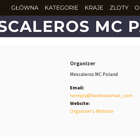
GŁÓWNA
KATEGORIE
KRAJE
ZLOTY
O
SCALEROS MC 
Organizer
Mescaleros MC Poland
Email:
noreply@facebookmail_com
Website:
Organizer's Website