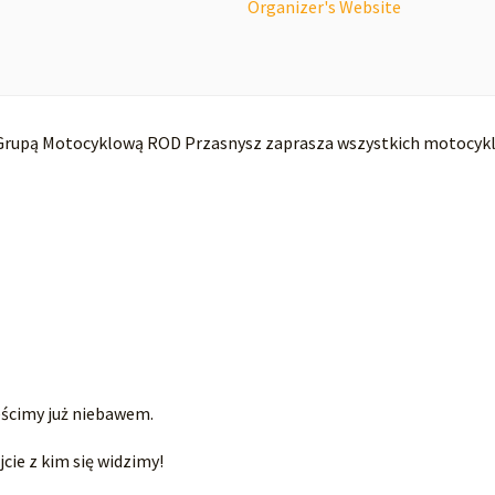
Organizer's Website
Grupą Motocyklową ROD Przasnysz zaprasza wszystkich motocykl
eścimy już niebawem.
cie z kim się widzimy!