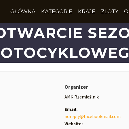
GŁÓWNA
KATEGORIE
KRAJE
ZLOTY
O
 OTWARCIE SEZ
OTOCYKLOWE
Organizer
AMK Rzemieślnik
Email:
noreply@facebookmail.com
Website: