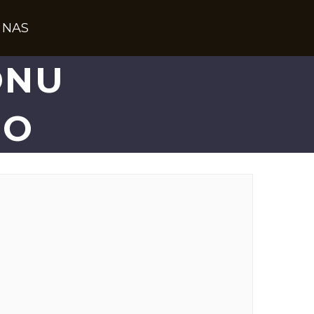
 NAS
ONU
GO