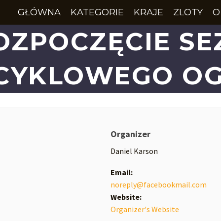
GŁÓWNA
KATEGORIE
KRAJE
ZLOTY
O
ROZPOCZĘCIE S
YKLOWEGO OG
Organizer
Daniel Karson
Email:
noreply@facebookmail.com
Website:
Organizer's Website