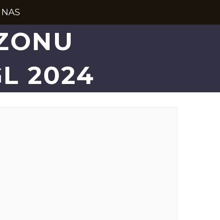
 NAS
EZONU
L 2024