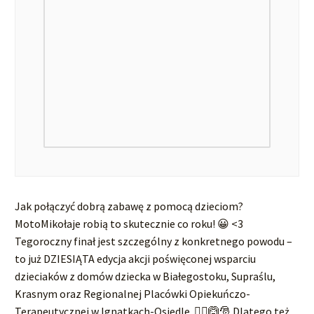
Jak połączyć dobrą zabawę z pomocą dzieciom?
MotoMikołaje robią to skutecznie co roku! 😀 <3
Tegoroczny finał jest szczególny z konkretnego powodu –
to już DZIESIĄTA edycja akcji poświęconej wsparciu
dzieciaków z domów dziecka w Białegostoku, Supraślu,
Krasnym oraz Regionalnej Placówki Opiekuńczo-
Terapeutycznej w Ignatkach-Osiedle. 🙆‍♀️🙆🎅 Dlatego też