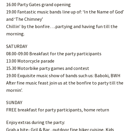
16.00 Party Gates grand opening
19.00 Fantastic music bands line up of: ‘In the Name of God’
and ‘The Chimney’
Chillin’ by the bonfire….partying and having fun till the
morning.
SATURDAY
08.00-09.00 Breakfast for the party participants
13.00 Motorcycle parade
15.30 Motorbike party games and contest
19.00 Exquisite music show of bands such us: Baboki, BWH
After fine music feast join us at the bonfire to party till the
mornin’.
SUNDAY
FREE breakfast for party participants, home return
Enjoy extras during the party:
Grab a bite- Gril & Bar , outdoor fine biker cuisine, Kids