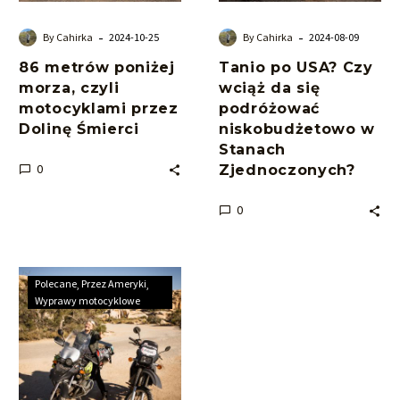
Dolinę
podróżować
Śmierci
niskobudżetowo
-
-
By Cahirka
2024-10-25
By Cahirka
2024-08-09
w
86 metrów poniżej
Tanio po USA? Czy
Stanach
morza, czyli
wciąż da się
Zjednoczonych?
motocyklami przez
podróżować
Dolinę Śmierci
niskobudżetowo w
Stanach
0
Zjednoczonych?
0
Joshua
Polecane
Przez Ameryki
Tree
Wyprawy motocyklowe
Park
–
nasze
pierwsze