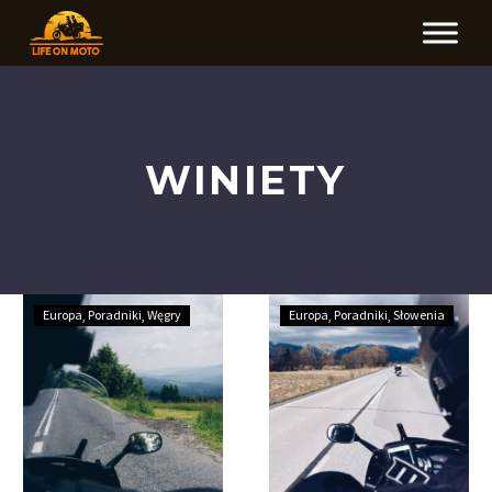
WINIETY
Winiety
Winiety
Europa
Poradniki
Węgry
Europa
Poradniki
Słowenia
na
w
Węgrzech
Słowenii
–
–
co,
co,
gdzie
gdzie
i
i