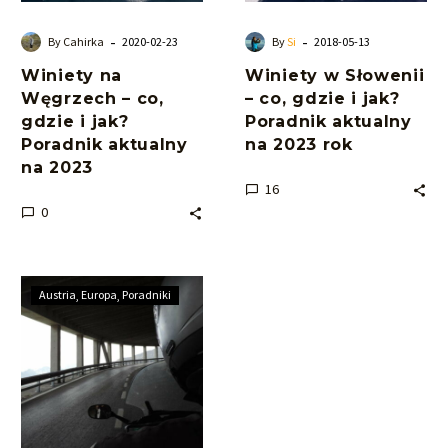
jak?
jak?
Poradnik
Poradnik
-
-
By Cahirka
2020-02-23
By
Si
2018-05-13
aktualny
aktualny
Winiety na
Winiety w Słowenii
na
na
Węgrzech – co,
– co, gdzie i jak?
2023
2023
gdzie i jak?
Poradnik aktualny
rok
Poradnik aktualny
na 2023 rok
na 2023
16
0
Winiety
Austria
Europa
Poradniki
w
Austrii
–
zwykłe
i
elektroniczne.