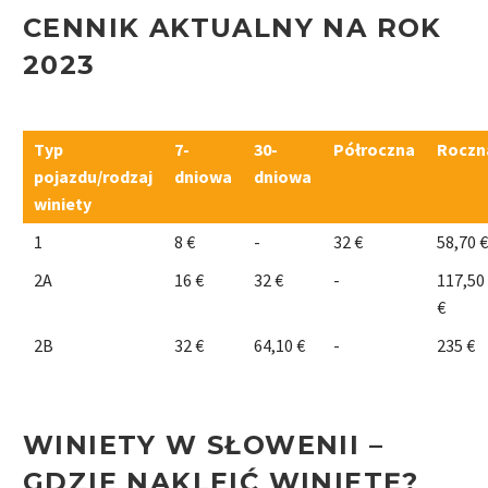
CENNIK AKTUALNY NA ROK
2023
Typ
7-
30-
Półroczna
Roczn
pojazdu/rodzaj
dniowa
dniowa
winiety
1
8 €
-
32 €
58,70 €
2A
16 €
32 €
-
117,50
€
2B
32 €
64,10 €
-
235 €
WINIETY W SŁOWENII –
GDZIE NAKLEIĆ WINIETĘ?