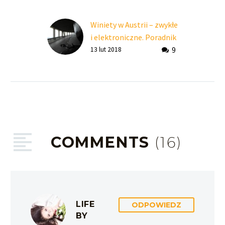
Winiety w Austrii – zwykłe
i elektroniczne. Poradnik
9
aktualny na 2023
13 lut 2018
COMMENTS
(16)
LIFE
ODPOWIEDZ
BY