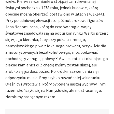
wieku. Pierwsze wzmianki o stojącej tam drewnianej
świątyni pochodzą z 1278 roku, jednak budowlę, którą
obecnie można obejrzeć, postawiono w latach 1401-1441.
Przy południowej elewacji stoi późnobarokowa figura św.
Jana Nepomucena, którą do czasów drugiej wojny
światowej znajdowała się na pobliskim rynku. Warto przejść
się w jego kierunku, żeby przy pokalu zimnego,
namysłowskiego piwa z lokalnego browaru, oczywiście dla
zmotoryzowanych bezalkoholowego, móc podziwiać
pochodzący z drugiej połowy XIV wieku ratusz i okalające go
piękne kamieniczki. Z chęcią byśmy zostali dłużej, ale
zrobiło się już dość późno. Po krótkim szwendaniu się i
odpoczynku musieliśmy szybko ruszać dalej w kierunku
Oleśnicy i Wrocławia, który był celem naszej wyprawy. Tym
razem skończyło się na Namysłowie, ale nic straconego.
Narobimy następnym razem.