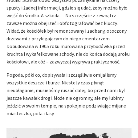
środku. Standardowo wszystko pozamykane na cztery
spusty i żadnej informacji, gdzie się udać, żeby można było
wejść do środka. A szkoda… Na szczęście z zewnątrz
zawsze można obejrzeć i obfotografować bez kluczy.
Widać, że kościółek był remontowany i zadbany, otoczony
drzewami z przylegającym do niego cmentarzem.
Dobudowana w 1905 roku murowana przybudówka przed
kruchta i wykafelkowane schody, nie do końca dodają uroku
kościołowi, ale cóż – zazwyczaj wygrywa praktyczność.
Pogoda, póki co, dopisywała i szczęśliwie omijaliśmy
wszystkie deszcze i burze. Niestety czas płynął
nieubłaganie, musieliśmy ruszać dalej, bo przed nami był
jeszcze kawałek drogi. Może nie ogromny, ale my lubimy
jeździć w swoim tempie, na spokojnie podziwiając mijane
miasteczka, pola i lasy.