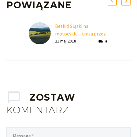
POWIĄZANE
Beskid Śląski na
motocyklu – trasa przez
9
Szczyrk, Salmopol, Wisłę
21 maj 2018
i Goczałkowice
ZOSTAW
KOMENTARZ