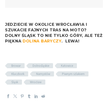
JEDZIECIE W OKOLICE WROCŁAWIA I
SZUKACIE FAJNYCH TRAS NA MOTO?
DOLNY ŚLĄSK TO NIE TYLKO GÓRY, ALE TEŻ
PIĘKNA
DOLINA BARYCZY
. LEWA!
Browar
Dolnośląskie
Katowice
Kluczbork
Namysłów
Piwnym szlakiem
Śląsk
Wrocław