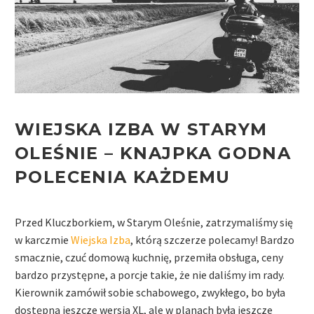
WIEJSKA IZBA
W STARYM
OLEŚNIE – KNAJPKA GODNA
POLECENIA KAŻDEMU
Przed Kluczborkiem, w Starym Oleśnie, zatrzymaliśmy się
w karczmie
Wiejska Izba
, którą s
zczerze polecamy! Bardzo
smacznie, czuć domową kuchnię, przemiła obsługa, ceny
bardzo przystępne, a porcje takie, że nie daliśmy im rady.
Kierownik zamówił sobie schabowego, zwykłego, bo była
dostępna jeszcze wersja XL, ale w planach była jeszcze