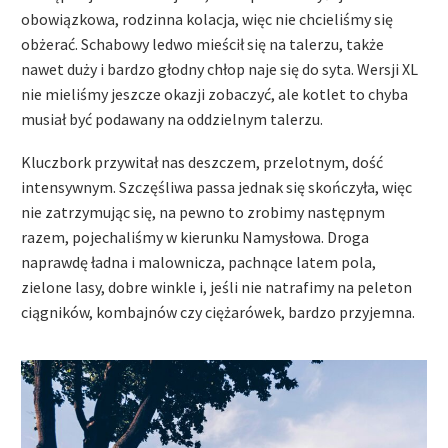
obowiązkowa, rodzinna kolacja, więc nie chcieliśmy się
obżerać. Schabowy ledwo mieścił się na talerzu, także
nawet duży i bardzo głodny chłop naje się do syta. Wersji XL
nie mieliśmy jeszcze okazji zobaczyć, ale kotlet to chyba
musiał być podawany na oddzielnym talerzu.
Kluczbork przywitał nas deszczem, przelotnym, dość
intensywnym. Szczęśliwa passa jednak się skończyła, więc
nie zatrzymując się, na pewno to zrobimy następnym
razem, pojechaliśmy w kierunku Namysłowa. Droga
naprawdę ładna i malownicza, pachnące latem pola,
zielone lasy, dobre winkle i, jeśli nie natrafimy na peleton
ciągników, kombajnów czy ciężarówek, bardzo przyjemna.