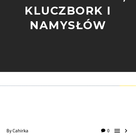
KLUCZBORK I
NAMYSŁÓW


By Cahirka
0