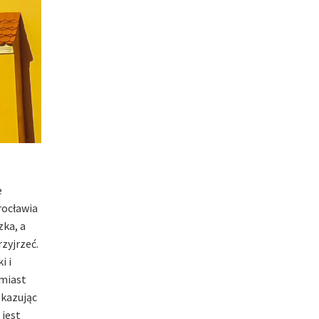
e
rocławia
zka, a
zyjrzeć.
i i
 miast
okazując
 jest