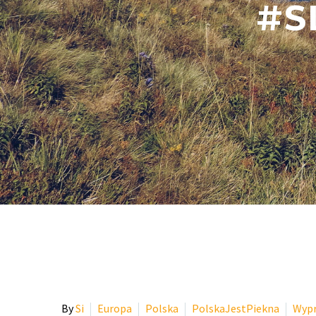
#S
By
Si
Europa
Polska
PolskaJestPiekna
Wyp