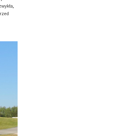
zwykła,
przed