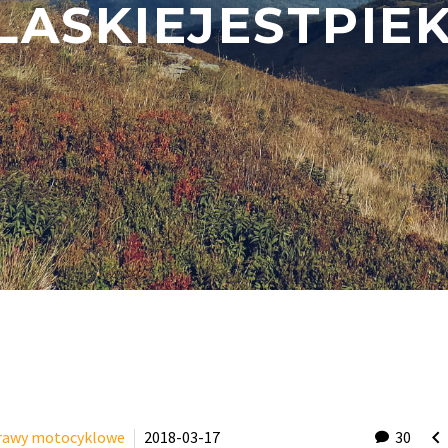
LASKIEJESTPIE

rawy motocyklowe
2018-03-17
30