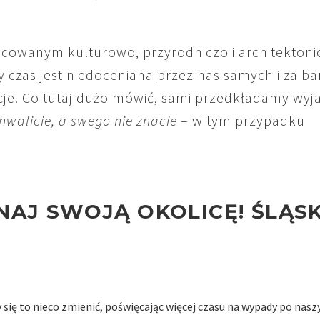
icowanym kulturowo, przyrodniczo i architektoni
y czas jest niedoceniana przez nas samych i za ba
je. Co tutaj dużo mówić, sami przedkładamy wyj
hwalicie, a swego nie znacie
– w tym przypadku
NAJ SWOJĄ OKOLICĘ! ŚLĄSK
ię to nieco zmienić, poświęcając więcej czasu na wypady po nas