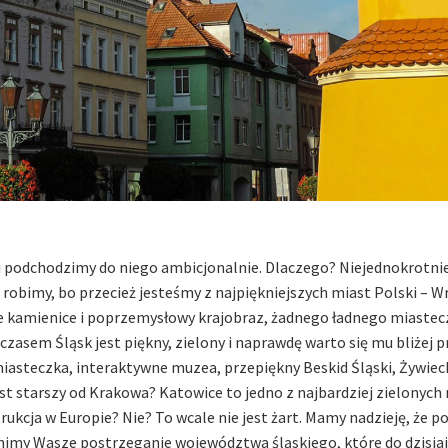
i podchodzimy do niego ambicjonalnie. Dlaczego? Niejednokrotni
aj robimy, bo przecież jesteśmy z najpiękniejszych miast Polski – W
ne kamienice i poprzemysłowy krajobraz, żadnego ładnego miastec
zasem Śląsk jest piękny, zielony i naprawdę warto się mu bliżej pr
iasteczka, interaktywne muzea, przepiękny Beskid Śląski, Żywieck
est starszy od Krakowa? Katowice to jedno z najbardziej zielonych
ukcja w Europie? Nie? To wcale nie jest żart.
Mamy nadzieję, że p
imy Wasze postrzeganie województwa śląskiego, które do dzisiaj