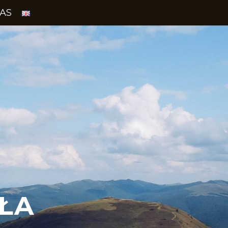
AS
ŁA