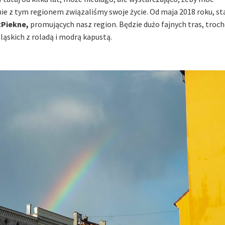
aśnie z tym regionem związaliśmy swoje życie. Od maja 2018 roku, s
tPiekne
,
promujących nasz region. Będzie dużo fajnych tras, troc
k śląskich z roladą i modrą kapustą.