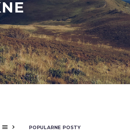
KNE


POPULARNE POSTY