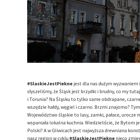
#SlaskieJestPiekne
jest dla nas dużym wyzwaniem 
słyszeliśmy, że Śląsk jest brzydki i brudny, co my tut
i Torunia? Na Śląsku to tylko same obdrapane, czar
wszędzie hałdy, węgiel i czarno. Brzmi znajomo? Tymc
Województwo śląskie to lasy, zamki, pałace, urocze m
wspaniała lokalna kuchnia. Wiedzieliście, że Bytom j
Polski? A w Gliwicach jest najwyższa drewniana konstr
nasz region w cyklu
#SlaskieJestPiekne
nieco zmien