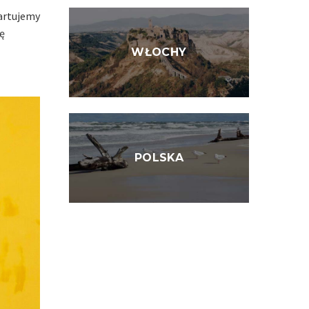
tartujemy
hę
WŁOCHY
POLSKA