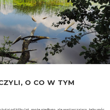
CZYLI, O CO W TYM
tutaj od kilku lat, może niedługo, ale wystarczająco, żeby móc