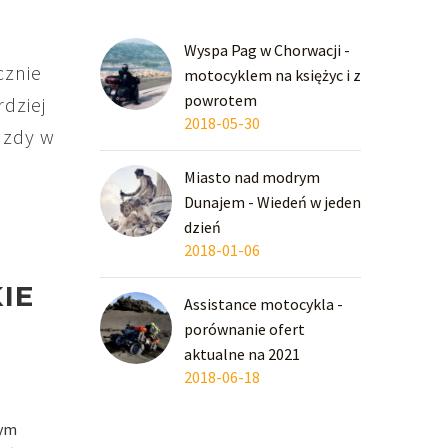
Wyspa Pag w Chorwacji -
cznie
motocyklem na księżyc i z
powrotem
rdziej
2018-05-30
azdy w
Miasto nad modrym
Dunajem - Wiedeń w jeden
dzień
2018-01-06
IE
Assistance motocykla -
porównanie ofert
aktualne na 2021
2018-06-18
zym