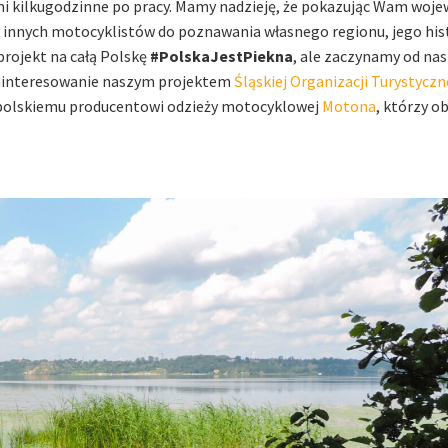
ami kilkugodzinne po pracy. Mamy nadzieję, że pokazując Wam wo
 innych motocyklistów do poznawania własnego regionu, jego hist
projekt na całą Polskę
#PolskaJestPiekna
, ale zaczynamy od na
zainteresowanie naszym projektem
Śląskiej Organizacji Turystyczn
polskiemu producentowi odzieży motocyklowej
Motona
, którzy ob