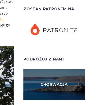
jewództwo
orii,
ZOSTAŃ PATRONEM NA
szego
ej
,
jęli go
PODRÓŻUJ Z NAMI
CHORWACJA