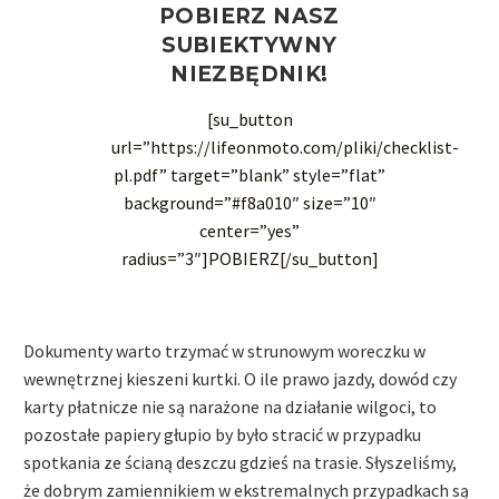
POBIERZ NASZ
SUBIEKTYWNY
NIEZBĘDNIK!
[su_button
url=”https://lifeonmoto.com/pliki/checklist-
pl.pdf” target=”blank” style=”flat”
background=”#f8a010″ size=”10″
center=”yes”
radius=”3″]POBIERZ[/su_button]
Dokumenty warto trzymać w strunowym woreczku w
wewnętrznej kieszeni kurtki. O ile prawo jazdy, dowód czy
karty płatnicze nie są narażone na działanie wilgoci, to
pozostałe papiery głupio by było stracić w przypadku
spotkania ze ścianą deszczu gdzieś na trasie. Słyszeliśmy,
że dobrym zamiennikiem w ekstremalnych przypadkach są