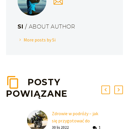
SI
/ ABOUT AUTHOR
More posts by Si
POSTY
POWIĄZANE
Zdrowie w podróży – jak
się przygotować do
1
wyjazdu?
30 lis 2022