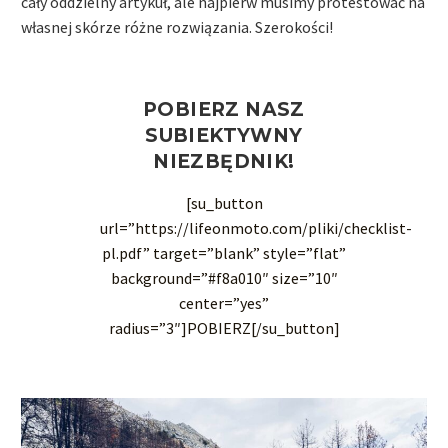
cały oddzielny artykuł, ale najpierw musimy protestować na
własnej skórze różne rozwiązania. Szerokości!
POBIERZ NASZ
SUBIEKTYWNY
NIEZBĘDNIK!
[su_button
url=”https://lifeonmoto.com/pliki/checklist-
pl.pdf” target=”blank” style=”flat”
background=”#f8a010″ size=”10″
center=”yes”
radius=”3″]POBIERZ[/su_button]