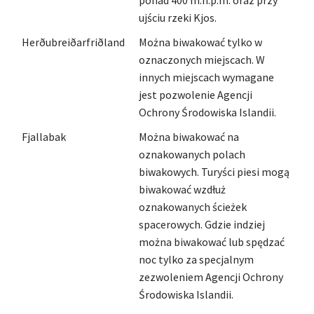
ponad 400 m.n.p.m. oraz przy
ujściu rzeki Kjos.
Herðubreiðarfriðland
Można biwakować tylko w
oznaczonych miejscach. W
innych miejscach wymagane
jest pozwolenie Agencji
Ochrony Środowiska Islandii.
Fjallabak
Można biwakować na
oznakowanych polach
biwakowych. Turyści piesi mogą
biwakować wzdłuż
oznakowanych ścieżek
spacerowych. Gdzie indziej
można biwakować lub spędzać
noc tylko za specjalnym
zezwoleniem Agencji Ochrony
Środowiska Islandii.