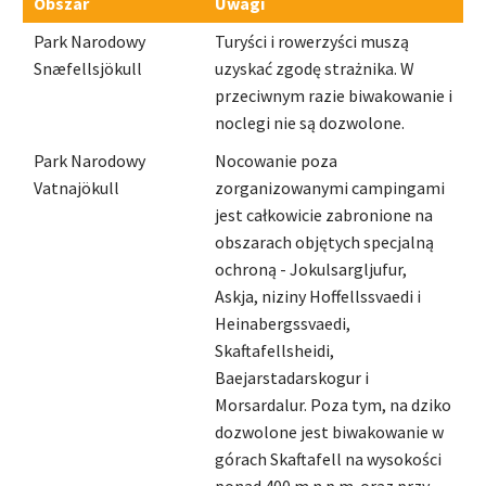
Obszar
Uwagi
Park Narodowy
Turyści i rowerzyści muszą
Snæfellsjökull
uzyskać zgodę strażnika. W
przeciwnym razie biwakowanie i
noclegi nie są dozwolone.
Park Narodowy
Nocowanie poza
Vatnajökull
zorganizowanymi campingami
jest całkowicie zabronione na
obszarach objętych specjalną
ochroną - Jokulsargljufur,
Askja, niziny Hoffellssvaedi i
Heinabergssvaedi,
Skaftafellsheidi,
Baejarstadarskogur i
Morsardalur. Poza tym, na dziko
dozwolone jest biwakowanie w
górach Skaftafell na wysokości