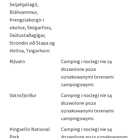
Seljahjallagil,
Bláhvammur,
Þrengslaborgir i
okolice, Skógarfoss,
Skútustaðagígar,
Ströndin við Stapa og
Hellna, Teigarhorn
Mývatn
Camping i noclegi nie są
dozwolone poza
oznakowanymi terenami
campingowymi.
Vatnsfjörður
Camping i noclegi nie są
dozwolone poza
oznakowanymi terenami
campingowymi.
Þingvellir National
Camping i noclegi nie są
Park
dozwolone poza oznakowanym