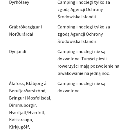
Dyrhólaey
Camping i noclegi tylko za
zgodą Agencji Ochrony
Środowiska Islandii.
Grábrókargígar í
Camping i noclegi tylko za
Norðurárdal
zgodą Agencji Ochrony
Środowiska Islandii.
Dynjandi
Camping i noclegi nie są
dozwolone. Turyści piesi i
rowerzyści mają pozwolenie na
biwakowanie na jedną noc.
Álafoss, Blábjörg á
Camping i noclegi nie są
Berufjarðarströnd,
dozwolone.
Bringur í Mosfellsdal,
Dimmuborgir,
Hverfjall/Hverfell,
Kattarauga,
Kirkjugólf,