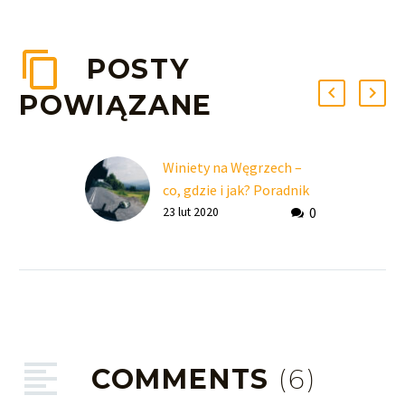
POSTY
POWIĄZANE
Winiety na Węgrzech –
co, gdzie i jak? Poradnik
0
aktualny na 2023
23 lut 2020
COMMENTS
(6)