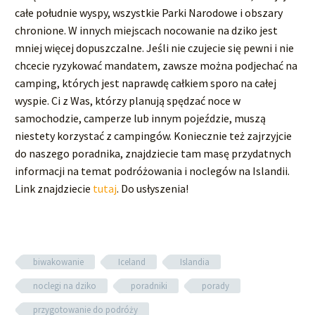
całe południe wyspy, wszystkie Parki Narodowe i obszary
chronione. W innych miejscach nocowanie na dziko jest
mniej więcej dopuszczalne. Jeśli nie czujecie się pewni i nie
chcecie ryzykować mandatem, zawsze można podjechać na
camping, których jest naprawdę całkiem sporo na całej
wyspie. Ci z Was, którzy planują spędzać noce w
samochodzie, camperze lub innym pojeździe, muszą
niestety korzystać z campingów. Koniecznie też zajrzyjcie
do naszego poradnika, znajdziecie tam masę przydatnych
informacji na temat podróżowania i noclegów na Islandii.
Link znajdziecie
tutaj
. Do usłyszenia!
biwakowanie
Iceland
Islandia
noclegi na dziko
poradniki
porady
przygotowanie do podróży