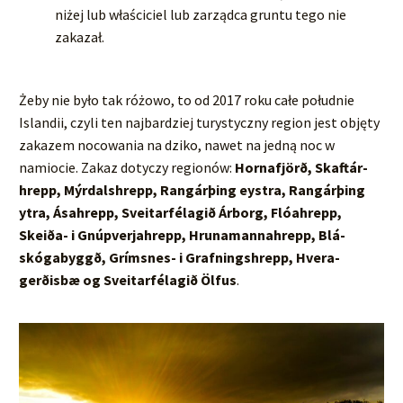
niżej lub właściciel lub zarządca gruntu tego nie
zakazał.
Żeby nie było tak różowo, to od 2017 roku całe południe
Islandii, czyli ten najbardziej turystyczny region jest objęty
zakazem nocowania na dziko, nawet na jedną noc w
namiocie. Zakaz dotyczy regionów:
Horna­fjörð, Skaft­ár­
hrepp, Mýr­dals­hrepp, Rangárþing eystra, Rangárþing
ytra, Ása­hrepp, Sveit­ar­fé­lagið Árborg, Flóa­hrepp,
Skeiða- i Gnúp­verja­hrepp, Hruna­manna­hrepp, Blá­
skóga­byggð, Gríms­nes- i Grafn­ings­hrepp, Hvera­
gerðisbæ og Sveit­ar­fé­lagið Ölfus
.