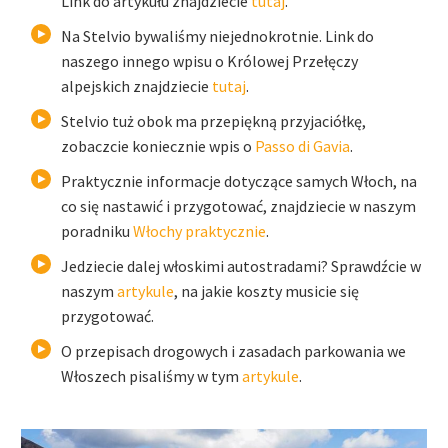
Link do artykułu znajdziecie
tutaj
.
Na Stelvio bywaliśmy niejednokrotnie. Link do
naszego innego wpisu o Królowej Przełęczy
alpejskich znajdziecie
tutaj
.
Stelvio tuż obok ma przepiękną przyjaciółkę,
zobaczcie koniecznie wpis o
Passo di Gavia
.
Praktycznie informacje dotyczące samych Włoch, na
co się nastawić i przygotować, znajdziecie w naszym
poradniku
Włochy praktycznie
.
Jedziecie dalej włoskimi autostradami? Sprawdźcie w
naszym
artykule
, na jakie koszty musicie się
przygotować.
O przepisach drogowych i zasadach parkowania we
Włoszech pisaliśmy w tym
artykule
.