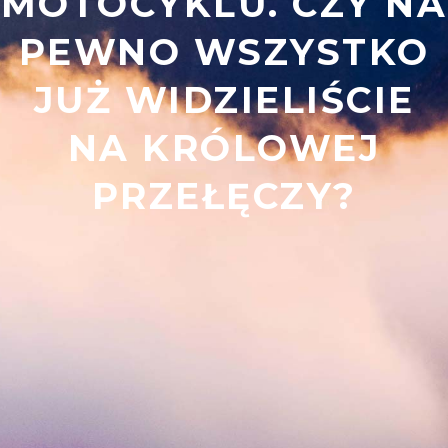
MOTOCYKLU. CZY NA
PEWNO WSZYSTKO
JUŻ WIDZIELIŚCIE
NA KRÓLOWEJ
PRZEŁĘCZY?