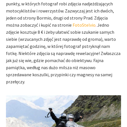
punkty, w których fotograf robi zdjęcia nadjeżdżających
motocyklistów i rowerzystów. Zazwyczaj jest ich dwóch,
jeden od strony Bormio, drugi od strony Prad. Zdjęcia
można zobaczyć i kupić na stronie
FotoStelvio
.
Jedno
zdjęcie kosztuje 8 € i żeby ułatwić sobie szukanie samych
siebie (wrzucanych zdjęć jest naprawdę od groma), warto
zapamiętać godzinę, w której fotograf pstryknął nam
fotkę. Niektóre zdjęcia są naprawdę rewelacyjne! Zwłaszcza
jak już się wie, gdzie pomachać do obiektywu. Fajna
pamiątka, według nas dużo milsza niż masowo
sprzedawane koszulki, przypinki czy magnesy na samej
przełęczy.