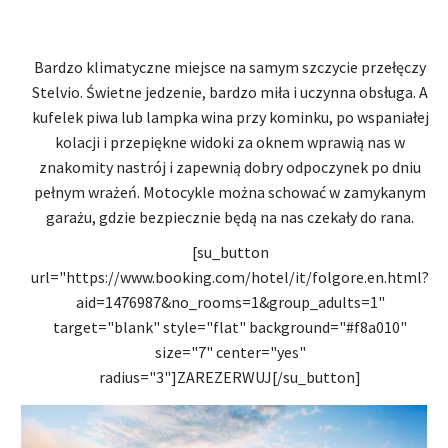
Bardzo klimatyczne miejsce na samym szczycie przełęczy
Stelvio. Świetne jedzenie, bardzo miła i uczynna obsługa. A
kufelek piwa lub lampka wina przy kominku, po wspaniałej
kolacji i przepiękne widoki za oknem wprawią nas w
znakomity nastrój i zapewnią dobry odpoczynek po dniu
pełnym wrażeń. Motocykle można schować w zamykanym
garażu, gdzie bezpiecznie będą na nas czekały do rana.
[su_button
url="https://www.booking.com/hotel/it/folgore.en.html?
aid=1476987&no_rooms=1&group_adults=1"
target="blank" style="flat" background="#f8a010"
size="7" center="yes"
radius="3"]ZAREZERWUJ[/su_button]