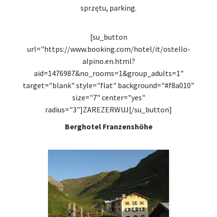
sprzętu, parking.
[su_button
url="https://www.booking.com/hotel/it/ostello-
alpino.en.html?
aid=1476987&no_rooms=1&group_adults=1"
target="blank" style="flat" background="#f8a010"
size="7" center="yes"
radius="3"]ZAREZERWUJ[/su_button]
Berghotel Franzenshöhe