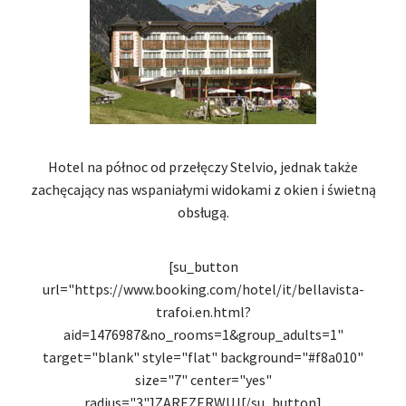
Hotel na północ od przełęczy Stelvio, jednak także
zachęcający nas wspaniałymi widokami z okien i świetną
obsługą.
[su_button
url="https://www.booking.com/hotel/it/bellavista-
trafoi.en.html?
aid=1476987&no_rooms=1&group_adults=1"
target="blank" style="flat" background="#f8a010"
size="7" center="yes"
radius="3"]ZAREZERWUJ[/su_button]