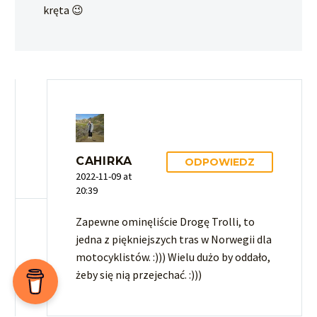
kręta 😉
CAHIRKA
ODPOWIEDZ
2022-11-09 at
20:39
Zapewne ominęliście Drogę Trolli, to
jedna z piękniejszych tras w Norwegii dla
motocyklistów. :))) Wielu dużo by oddało,
żeby się nią przejechać. :)))