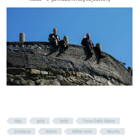
Alpy
góry
Italia
Passo Dello Stelvio
przełęcze
Stelvio
Stilfser Joch
Włochy